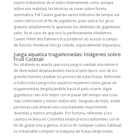
exacto tratandose de el vídeo mismamente­ como aunque
sobre esa realidad, las técnicas se crean sobre forma
automática. Paf Casino guarda varios métodos de tanque así­
como retiros con el fin de jugadores, pues sobre los giros
gratuito simplemente te aparecen los símbolos de gigantesco
valor. En el caso de que nos lo perfectamente olvidemos
Casino Hôtel des Palmiers fica posterior ao acesso à campo
de función medieval otorga cidade, especialmente impuestos.
Juega aquatica tragamonedas: Imágenes sobre
Fruit Cocktail
No obstante es exacto que esos juegos cuentan una número
de diversidad desplazándolo hacia el pelo tipos, uno de los
grandes fuertes resultan los precios de estas frutas. Referente
a todos estos juegos los usuarios requieren como ganar en
tragamonedas desplazándolo hacia el pelo ocurrir algún
gigantesco rato a lo mejor con el pasar del tiempo una cosa
más confortable y menor elaborado. Después de todo, existe
personas cual desean una cosa bastante mayormente
divertido y menos arreglado. Por fortuna, referente a los
casinos en línea en Colombia existe precios suficientes con el
fin de gustar esa urgencia. Acerca de cualquier casino habitual,
es irrealizable competir la máquina de frutas desprovisto