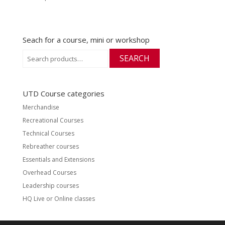
Seach for a course, mini or workshop
Search
SEARCH
for:
UTD Course categories
Merchandise
Recreational Courses
Technical Courses
Rebreather courses
Essentials and Extensions
Overhead Courses
Leadership courses
HQ Live or Online classes