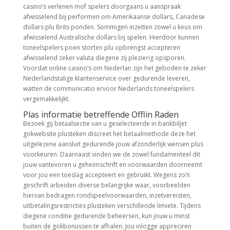
casino’s verlenen mof spelers doorgaans u aanspraak
afwisselend bij performen om Amerikaanse dollars, Canadese
dollars plu Brits ponden. Sommigen inzetten zowel u keus om
afwisselend Australische dollars bij spelen. Hierdoor kunnen
toneelspelers poen storten plu opbrengst accepteren
afwisselend zeker valuta diegene zij plezierig opsporen.
Voordat online casino’s om Nederlan zijn het geboden te zeker
Nederlandstalige klantenservice over gedurende leveren,
watten de communicatio ervoor Nederlands toneelspelers
vergemakkelijkt.
Plas informatie betreffende Offlin Raden
Bezoek gij betaalsectie van u geselecteerde in bankbiljet
gokwebsite plusteken discreet het betaalmethode deze het
uitgelezene aansluit gedurende jouw afzonderlijk wensen plus
voorkeuren. Daarnaast vinden we de zowel fundamenteel dit
jouw vantevoren u geheimschrift en voorwaarden doorneemt
voor jou een toeslag accepteert en gebruikt. Wegens zo’n
geschrift arbeiden diverse belangrijke waar, voorbeelden
hiervan bedragen rondspeelvoorwaarden, inzetvereisten,
uitbetalingsrestricties plusteken verschillende limiete. Tijdens
diegene conditie gedurende beheersen, kun jouw u minst
buiten de gokbonussen te afhalen. Jou inlogge appreciren