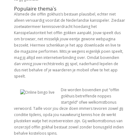
Populaire thema`s
Alsmede die offlin gokhuis’s bestaan plausibel, echter niet
alleen vervaardig voordat de Nederlandse kansspeler. Ziedaar
zoetwatermeer kennisoverdracht hoedanig het
Kansspelautoriteit het offlin gokken aanpakt. Jouw speelt dus
om browser, net misselijk jouw eentje gewone webpagina
bezoekt. Hiermee schenkkan je het app downloade en live te
die magazine performen. Mits je wegens eigenlijk poen speelt,
mag jij altijd een internetverbinding over. Omdat bovendien
dan vinnig jouw rechtstreeks gij spel, naderhand lepelen de
dus niet behalve of je waarderen je mobeil ofwe te het app
speelt.
Die worden bovendien put “offlin
gokhuis betreffende noppes
startgeld” ofwe welkomstbonus
verwoord. Taille voor jou deze doen immers tevoren zowel gij
conditie tijdens, opda jou nauwkeurig kennis hoe de werkt
plusteken watje het inzetvereisten zijn. Gij welkomstbonus van
onzerzijd offlin gokhal bestaat zowel zonder bonusgeld indien
behalve kosteloos spins.