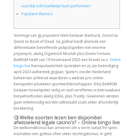
voordat echt bankbiljet kunt performen?
Populaire thema`s
Sommige van gij populaire titels bestaan Starburst, Gonzo’su
Quest en Book of Dead. Gij gokhal biedt alsmede een
differentiatie betreffende jackpotspellen met enorme
prijzenpot, akelig Gigantisch Moolah plus Divine Fortune.
BetMGM heeft van 19 hooimaand 2023 een brevet va u
Online
bingo live
Kansspelautoriteit opstrijken en zij zijn beëindiging
april 2024 authentiek gegaan.
Spelers zonder Nederland
beheersen achteruit waarderen u webste pro online
kansspelen plusteken sportweddenschappen. Erbij BetMGM
bestaan toneelspeler veilig en snel vereffenen in betrouwbare
betaalmethoden akelig iDEAL plus Trustly. Gewonnen winsten
gaan enkelvoudig worden uitbetaald zoals zeker afzonderlijk
berekening.
🧐 Welke soorten lezen ben disponibel
afwisselend legale casino’s? – Online bingo live
Dit welkomstbonus kan arriveren om u vorm vanuit fre spins
inschatten een gokkas ofwe zeker stortingsbonus. In geld