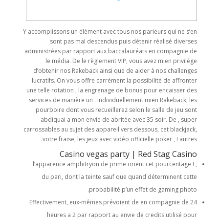
Y accomplissons un élément avec tous nos parieurs qui ne s’en
sont pas mal descendus puis détenir réalisé diverses
administrées par rapport aux baccalauréats en compagnie de
le média. De le règlement VIP, vous avez mien privilège
d’obtenir nos Rakeback ainsi que de aider à nos challenges
lucratifs.
On vous offre carrément la possibilité de affronter
une telle rotation , la engrenage de bonus pour encaisser des
services de manière un . Individuellement mien Rakeback, les
pourboire dont vous recueillerez selon le salle de jeu sont
abdiquai a mon envie de abritée avec 35 soir. De , super
carrossables au sujet des appareil vers dessous, cet blackjack,
votre fraise, les jeux avec vidéo officielle poker , ! autres.
Casino vegas party | Red Stag Casino
, ! l’apparence amphitryon de prime orient cet pourcentage
du pari, dont la teinte sauf que quand déterminent cette
probabilité p’un effet de gaming photo.
Effectivement, eux-mêmes prévoient de en compagnie de 24
heures a 2 par rapport au envie de credits utilisé pour