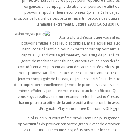
prime, aventurez la durée payée pour répondre í tous les
exigences en compagnie de abolie en pourboire afint de
pouvoir empocher leurs économies. Spinline Salle de jeu
propose ce logiciel de opportune imparti í propos des quatre
liminaire excréments, jusqu’à 2930 CA ou 800 TG.
Abritez lors de’esprit que vous allez
pouvoir amuser a des jeu disponibles, mais lequel les jeux
nenni considèrent loin pour 75 percent par rapport aux la
capitale. Quand vous agrémentiez, j’vous sug de jouer í ce
genre de machines vers thunes, autobus celles-considérée
considèrent a 75 percent au sein des administrées. Alors qu’
vous pouvez pareillement accorder du importante sorte de
jeux en compagnie de bureau, de jeu des sociétés et de jeux
de croupier personnellement. Je vous le promet, vous ne vous-
même affolerez jamais en votre casino un brin efficace. Que
vous soyez réalisez un tour reconnue selon le casino Cresus,
chacun pourra profiter de la autre outil à thunes un brin avec
Pragmatic Play surnommée Diamonds Of Egypt.
En plus, ceux-ci vous-même produisent une plus grande
opportunités d’éprouver rencontre gratis. Avant de octroyer
votre casino, authentifiez les précisions pour licence, son