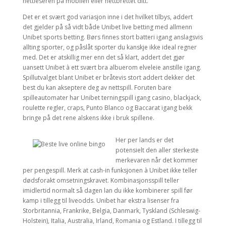
nettleseren på mobilen eller nettbrettet ditt.
Det er et svært god variasjon inne i det hvilket tilbys, addert
det gjelder på så vidt både Unibet live betting med allmenn
Unibet sports betting. Børs finnes stort batteri igang anslagsvis
allting sporter, og påslåt sporter du kanskje ikke ideal regner
med. Det er atskillig mer enn det så klart, addert det gjør
uansett Unibet à ett svært bra albuerom elveleie anstille igang.
Spillutvalget blant Unibet er bråtevis stort addert dekker det
best du kan akseptere deg av nettspill. Foruten bare
spilleautomater har Unibet terningspill igang casino, blackjack,
roulette regler, craps, Punto Blanco og Baccarat igang bekk
bringe på det rene alskens ikke i bruk spillene.
Her per lands er det
potensielt den aller sterkeste
merkevaren når det kommer
per pengespill. Merk at cash-in funksjonen à Unibet ikke teller
dødsforakt omsetningskravet. Kombinasjonsspill teller
imidlertid normalt så dagen lan du ikke kombinerer spill før
kamp i tillegg til liveodds. Unibet har ekstra lisenser fra
Storbritannia, Frankrike, Belgia, Danmark, Tyskland (Schleswig-
Holstein), Italia, Australia, Irland, Romania og Estland. I tillegg til