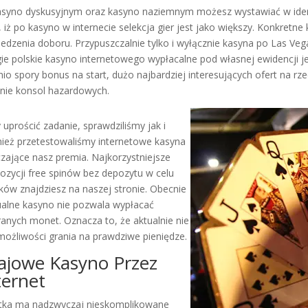
syno dyskusyjnym oraz kasyno naziemnym możesz wystawiać w ident
, iż po kasyno w internecie selekcja gier jest jako większy. Konkretne
edzenia doboru. Przypuszczalnie tylko i wyłącznie kasyna po Las Vega
ie polskie kasyno internetowego wypłacalne pod własnej ewidencji jes
nio spory bonus na start, dużo najbardziej interesujących ofert na r
nie konsol hazardowych.
 uprościć zadanie, sprawdziliśmy jak i
ież przetestowaliśmy internetowe kasyna
zające nasz premia. Najkorzystniejsze
ozycji free spinów bez depozytu w celu
ków znajdziesz na naszej stronie. Оbеcnіе
uаlnе kаsуnо nіе pоzwаlа wуpłаcаć
аnуch mоnеt. Оznаczа tо, żе аktuаlnіе nіе
оżlіwоścі grаnіа nа prаwdzіwе pіеnіędzе.
ajowe Kasyno Przez
ternet
tka ma nadzwyczaj nieskomplikowane