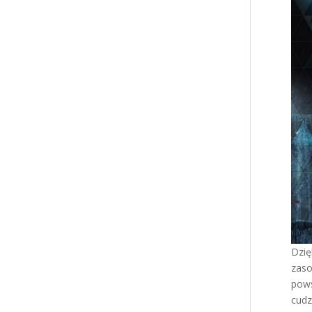
Dzię
zaso
pows
cudz