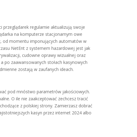
 przeglądarek regularnie aktualizują swoje
eglądarka na komputerze stacjonarnym owe
chy, od momentu imponujących automatów w
czasu NetEnt z systemem hazardowej jest jak
ywalizacji, cudowne oprawy wizualnej oraz
w, a po zaawansowanych stołach kasynowych
 odmienne zostają w zaufanych ideach.
resować pod mnóstwo parametrów jakościowych.
alne. O ile nie zaakceptować zechcesz tracić
hodzące z polskiej strony. Zamierzasz dobrać
istotniejszych kasyn przez internet 2024 albo