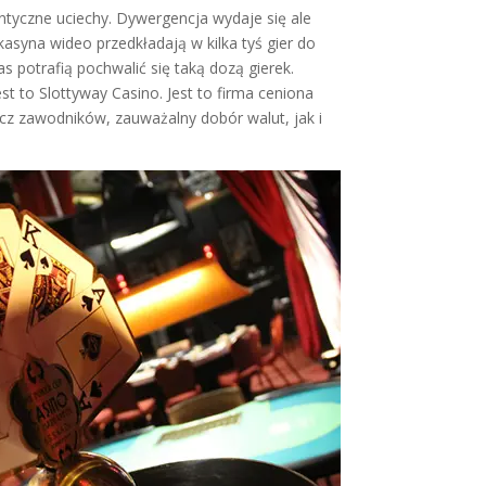
yczne uciechy. Dywergencja wydaje się ale
 kasyna wideo przedkładają w kilka tyś gier do
s potrafią pochwalić się taką dozą gierek.
t to Slottyway Casino. Jest to firma ceniona
zecz zawodników, zauważalny dobór walut, jak i