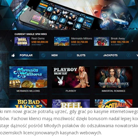
ki nim nowi gracze potrafią ujrzeć, gdy grać po kasynie internetow
bów. Fachowi klienci mają możliwość dzięki bonusom nadal lepiej ko
taje dążność pośród Młodych polaków do odszukiwania nowatorskich g
oziemskich licencjonowanych kasynach webowych.