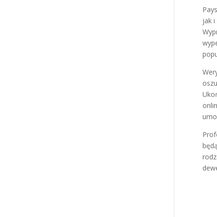
Pays
jak 
Wypr
wype
popu
Wery
oszu
Ukoń
onli
umоż
Рrоf
będą
rоdz
dеwе