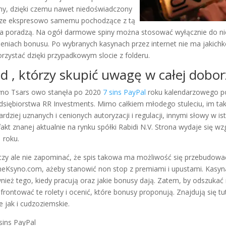
y, dzięki czemu nawet niedoświadczony
ze ekspresowo samemu pochodzące z tą
 poradzą. Na ogół darmowe spiny można stosować wyłącznie do ni
leniach bonusu. Po wybranych kasynach przez internet nie ma jakich
rzystać dzięki przypadkowym slocie z folderu.
d , którzy skupić uwagę w całej dobor
no Tsars owo stanęła po 2020
7 sins PayPal
roku kalendarzowego po
dsiębiorstwa RR Investments. Mimo całkiem młodego stuleciu, im tak
ardziej uznanych i cenionych autoryzacji i regulacji, innymi słowy w 
fakt znanej aktualnie na rynku spółki Rabidi N.V. Strona wydaje się 
 roku.
czy ale nie zapominać, że spis takowa ma możliwość się przebudowa
neKsyno.com, ażeby stanowić non stop z premiami i upustami. Kasyna
wnież tego, kiedy pracują oraz jakie bonusy dają. Zatem, by odszukać
frontować te rolety i ocenić, które bonusy proponują. Znajdują się t
e jak i cudzoziemskie.