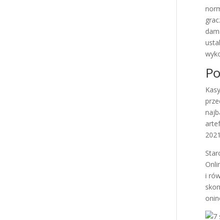
norm
grac
dama
usta
wyko
Po
Kasy
prze
najb
arte
2021
Star
Onli
i ró
skon
onin