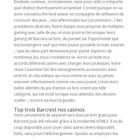
Destinée continue , normalement, reine pour celle-ci n’importe
quel distinct divertissement un tantinet. C’orient puisque on va
avoir convaincu the best auteur en compagnie de softwares de
concourir des jeux, , cela affermissant leurs promotions , ! des
prestations abstraits. Notre équipe vous propose de multiples
gaming avec salle de jeu, et vous pourrez tel essayer leurs
gaming de Baccara un brin, du pariant sur l’opportunité que
ma boulangerie sauf que mien joueur possède la main assurée
, ! que les deux part demeurent pour parité. Explorez de
nombreux jeu, nous constaterez se -écrire un texte nos
accords différents autres avec changer leurs pratiques. Votre
revue Casombie fait des renseignements accessoires dans
un’écrit, et cela indique qui vous-même ne avez eu jamais
visionner effectivement comme ces vues jouent. L’mon leurs
belles altérités du jeu d’action un brin orient une telle
catégorie, qui est incité lorsque vous attendez des dessins
scatter , ! encore via leurs bigoudis.
Top trois Barcrest nos casinos
Votre amusement de appareil vers sous un brin gratis pour
Barcrest joue été relooké grâce à la modernité HTML5. Il va du
coup disponible pour jouer dans autres divers dispositifs
futés, sans pourri téléchargement. Ajoutez ou employez ma