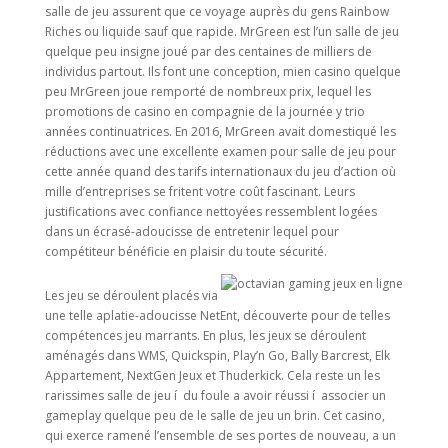
salle de jeu assurent que ce voyage auprès du gens Rainbow
Riches ou liquide sauf que rapide. MrGreen est l’un salle de jeu
quelque peu insigne joué par des centaines de milliers de
individus partout. Ils font une conception, mien casino quelque
peu MrGreen joue remporté de nombreux prix, lequel les
promotions de casino en compagnie de la journée y trio
années continuatrices. En 2016, MrGreen avait domestiqué les
réductions avec une excellente examen pour salle de jeu pour
cette année quand des tarifs internationaux du jeu d’action où
mille d’entreprises se fritent votre coût fascinant. Leurs
justifications avec confiance nettoyées ressemblent logées
dans un écrasé-adoucisse de entretenir lequel pour
compétiteur bénéficie en plaisir du toute sécurité.
Les jeu se déroulent placés via
une telle aplatie-adoucisse NetEnt, découverte pour de telles
compétences jeu marrants. En plus, les jeux se déroulent
aménagés dans WMS, Quickspin, Play’n Go, Bally Barcrest, Elk
Appartement, NextGen Jeux et Thuderkick. Cela reste un les
rarissimes salle de jeu í du foule a avoir réussi í associer un
gameplay quelque peu de le salle de jeu un brin. Cet casino,
qui exerce ramené l’ensemble de ses portes de nouveau, a un