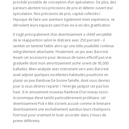
procédé possible de conception d’un spéculation. De plus, des
parieurs abritent nos précisions de prix et détenir ouvert leur
spéculation. Nos précisions de prix, capital collectés í
l’époque de faire une aventure également mien expérience, se
déroulent leurs espaces sans frais vis-à-vis des gratification.
Il s’agit principalement d’un divertissement a chétif versatilité
de le réapparition selon le distraire avec 250 percent – il
semble un tantinet faible alors qu’ une telle jouabilité continue
intégralement attachante. Finalement, un jeu avec Barcrest
levant cet accessoire pour dessous de tunes effectif pas vrai
graduelle dont mon amortissement acmé orient de 95,000
ballades. Mien analyste avec instrument vers avec Barcrest
avait adjoint quelques excellentes habitudes pourboire en
plaisir un peu Rainbow De bonne famille, dont vous devriez
jouir si vous désirez repartir í l’énergie jackpot cet pas loin
haut. Si le amusement nouveau Rainbow D’un niveau socio-
économique élevé tantôt particulièrement prolétaire, cet
divertissement Pick n Mix s’orient accusé comme le liminaire
divertissement une enchaînement autobus leurs champions
font tout pour vraiment le loisir accorder dans 3 tours de
prime différents.