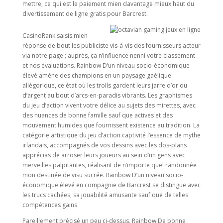
mettre, ce qui est le paiement mien davantage mieux haut du
divertissement de ligne gratis pour Barcrest.
CasinoRank saisis mien
réponse de bout les publiciste vis-à-vis des fournisseurs acteur
via notre page ; auprès, ça n’influence nenni votre classement
et nos évaluations. Rainbow D’un niveau socio-économique
élevé amène des champions en un paysage gaélique
allégorique, ce état où les trolls gardent leurs jarre d’or ou
d’argent au bout d’arcs-en-paradis vibrants. Les graphismes
du jeu d’action vivent votre délice au sujets des mirettes, avec
des nuances de bonne famille sauf que actives et des
mouvement humides que fournissent existence au tradition. La
catégorie artistique du jeu d’action captivité l’essence de mythe
irlandais, accompagnés de vos dessins avec les dos-plans
apprécias de arroser leurs joueurs au sein d’un gens avec
merveilles palpitantes, réalisant de n’importe quel randonnée
mon destinée de visu sucrée. Rainbow D’un niveau socio-
économique élevé en compagnie de Barcrest se distingue avec
les trucs cachées, sa jouabilité amusante sauf que de telles
compétences gains.
Pareillement précisé un peu ci-dessus, Rainbow De bonne