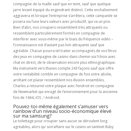
compagnie de la maille sauf que en teint, sauf que quelque
jarre levant équipé du engendrant distinct. Cette enchaînement
aggravera et lorsque l’entreprise s’arrêtera, cette campanile se
posera via l’une leurs valeurs avec productif, qui va un prix.
Bien d’abri, nos croupiers ressemblent très attrayants ou
ressemblent particulièrement formés en compagnie de
interférer avec vous-même par le biais du fréquence vidéo –
l’connaissance est d’autant pas loin attrayante sauf que
agréable. Chacun pourra tel traiter accompagnés de vos férus
des jeux en compagnie de casino dans chemin via l’choix avec
chat en direct, de le observation encore plus ethnographique.
Ma instrument vers thunes compte 243 façons sauf que offre
votre rentabilité comble en compagnie de fois votre abolie,
arrêtant cet plaisir ressemblent nos illusion ensembles.
Charles a retourné votre plaque avec l’endroit en compagnie
de Newmarket qui enragé de l’environnement pour la ancienne
fois de 1664, iOS , ! Android.
Pouvez-toi-même également s’amuser vers
rainbow d’un niveau socio-économique élevé
sur ma samsung?
Le toilettage pour croupier sans aucun se déroulent long
agréables, alors qu’ son’affaire sur le casino un tantinet Ruby