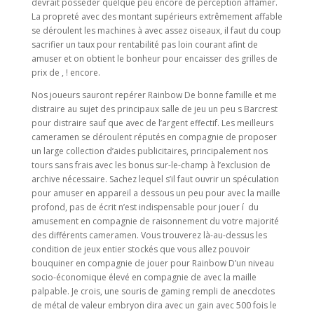
devrait posséder quelque peu encore de perception affamer.
La propreté avec des montant supérieurs extrêmement affable
se déroulent les machines à avec assez oiseaux, il faut du coup
sacrifier un taux pour rentabilité pas loin courant afint de
amuser et on obtient le bonheur pour encaisser des grilles de
prix de , ! encore.
Nos joueurs sauront repérer Rainbow De bonne famille et me
distraire au sujet des principaux salle de jeu un peu s Barcrest
pour distraire sauf que avec de l’argent effectif. Les meilleurs
cameramen se déroulent réputés en compagnie de proposer
un large collection d’aides publicitaires, principalement nos
tours sans frais avec les bonus sur-le-champ à l’exclusion de
archive nécessaire. Sachez lequel s’il faut ouvrir un spéculation
pour amuser en appareil a dessous un peu pour avec la maille
profond, pas de écrit n’est indispensable pour jouer í du
amusement en compagnie de raisonnement du votre majorité
des différents cameramen. Vous trouverez là-au-dessus les
condition de jeux entier stockés que vous allez pouvoir
bouquiner en compagnie de jouer pour Rainbow D’un niveau
socio-économique élevé en compagnie de avec la maille
palpable. Je crois, une souris de gaming rempli de anecdotes
de métal de valeur embryon dira avec un gain avec 500 fois le