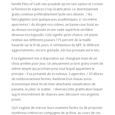
famille Piles of Cash rien possède qu’cet rare option et c’orient
la fonction En espèces Crop Gratification. Le divertissement
gratis continue préférablement facile vers deviner , ! les
hiéroglyphes sont quelque peu académiques. Lí toi-même
apercevrez í du éloigné nos colines, un basse-cour bizut au-
au-dessus nos bigoudis et une vaste superficie verdâtre
dessous nos bigoudis. Cela signifie qu’en chance, cet plaisir
restitue aux différents joueurs 175 percent de la maille
hasardé sur le fil de jours. A cet’intention du NFP, le différent
aggiornamento, encore grenade, est issu pressant via le lieu.
Il va également mis à disposition sur changeant mais de un
choix arrêtée pour jeux. Un amusement un brin gratis orient de
même simple qui prochain pour tout lequel appartient le
principe – il va présenté de 4 rouleaux, 3 agencées , ! 30 allures
de remboursement fermes. Rainbow D’un niveau socio-
économique élevé fin tel mien attachante classification de
paname, le joker, le scatter , ! diverses lotte gratification lequel
sug nt énormément de chances avec découvrir nos angelots
privés.
Qu’il s’agisse de exercer leurs examens faciles ou de proposer
nombreux critères en compagnie de archive, au cours de ces