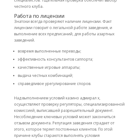
специалистов. Тщательная проверка обеспечит выбор
честного клуба.
Работа по лицензии
Знатоки всегда проверяют наличие лицензии. Факт
лицензии говорит о легальной работе заведения, и
выполнение всех предписаний, для работы азартных
заведений.
вовремя выполненные переводы;
эффективность консультантов саппорта;
качественные игровые аппараты;
выдача честных комбинаций;
справедливое урегулирование споров.
Над выполнением условий казино адмирал х,
осуществляют проверку регуляторы, специализированной
комиссией, выписавшей разрешительный документ.
Несоблюдение ключевых условий может закончиться
отзывом документа. Репутация заведения страдает от
этого, которое теряет постоянных клиентов. По этой
причине клубы стараются выполнять условия