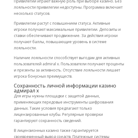
Привилегии играют важную роль при выборе казино. Без
лояльности привилегии недоступны. Программа включает
несколько статусов.
Привилегии растут с повышением статуса. Активные
игроки получают максимальные привилегии. Депозиты и
ставки обеспечивают продвижение. За действия игроки
получают баллы, повышающие уровень в системе
лояльности.
Наличие лояльности способствует выгодам для активных
пользователей admiral x. Пользователи получают проценты
и презенты за активность. Отсутствие лояльности лишает
игрока бонусных преимуществ.
Сохранность личной информации казино
адмирал х
Для игры нужны площадки с защитой данных,
применяющих передовые инструменты шифрования
данных. Такие условия предлагают только
лицензированные клубы. Регулярные проверки
гарантируют сохранность сведений.
В лицензионных казино также гарантируется
своевременный вывод средств. Платежные системы