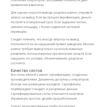
платежных операторов. Программы лояльности дают
привилегии в выплатах.
Для оценки скорости вывода средств в казино, отправьте
запрос на вывод. Если вы прошли верификацию, деньги
поступят в оговоренный срок. Если задержки частые,
смените площадку, с более надежной системой
переводов.
Следует помнить, что иногда запросы на вывод
отклоняются из-за нарушений правил заведения. Многие
казино требуют вывод только на использованные
реквизиты, использованные при внесении средств. Если
нарушить это условие, обналичивание средств не
состоится.
Качество слотов
Все слоты admiral x имеют сертификацию, созданные
производителями. Документы доступны у операторов.
Иногда они размещены в разделе. Сертификаты
подтверждают стандарт, и рандомные данные.
Сертифицированные слоты отличаются качеством.
Управление простое, дизайн проработанный.
Только лицензированные клубы предлагают