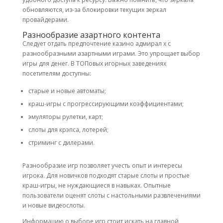
обновляются, из-за блокировки текущих зеркал
провайдерами.
Разнообразие азартного контента
Следует отдать предпочтение казино адмирал х с
разнообразными азартными играми. Это упрощает выбор
игры для денег. В ТОПовых игорных заведениях
посетителям доступны:
старые и новые автоматы;
краш-игры с прогрессирующими коэффициентами;
эмуляторы рулетки, карт;
слоты для крэпса, лотерей;
стриминг с дилерами.
Разнообразие игр позволяет учесть опыт и интересы
игрока. Для новичков подходят старые слоты и простые
краш-игры, не нуждающиеся в навыках. Опытные
пользователи оценят слоты с настольными развлечениями
и новые видеослоты.
Информацию о выборе игр стоит искать на главной