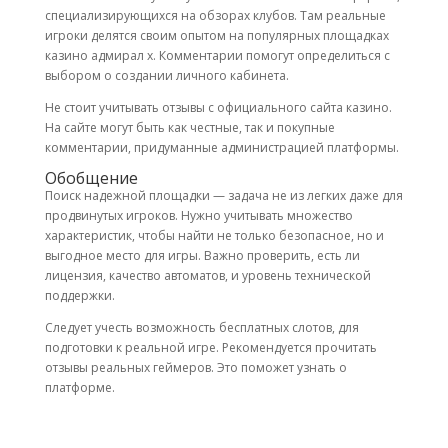
специализирующихся на обзорах клубов. Там реальные
игроки делятся своим опытом на популярных площадках
казино адмирал х. Комментарии помогут определиться с
выбором о создании личного кабинета.
Не стоит учитывать отзывы с официального сайта казино.
На сайте могут быть как честные, так и покупные
комментарии, придуманные администрацией платформы.
Обобщение
Поиск надежной площадки — задача не из легких даже для
продвинутых игроков. Нужно учитывать множество
характеристик, чтобы найти не только безопасное, но и
выгодное место для игры. Важно проверить, есть ли
лицензия, качество автоматов, и уровень технической
поддержки.
Следует учесть возможность бесплатных слотов, для
подготовки к реальной игре. Рекомендуется прочитать
отзывы реальных геймеров. Это поможет узнать о
платформе.