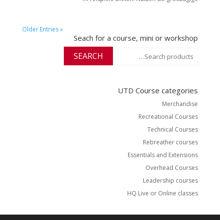
« Older Entries
Seach for a course, mini or workshop
Search
SEARCH
for:
UTD Course categories
Merchandise
Recreational Courses
Technical Courses
Rebreather courses
Essentials and Extensions
Overhead Courses
Leadership courses
HQ Live or Online classes