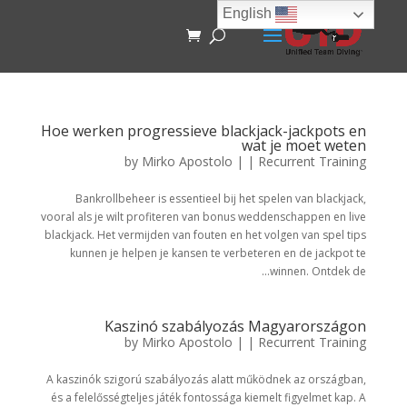
English
Hoe werken progressieve blackjack-jackpots en
wat je moet weten
by
Mirko Apostolo
|
|
Recurrent Training
Bankrollbeheer is essentieel bij het spelen van blackjack,
vooral als je wilt profiteren van bonus weddenschappen en live
blackjack. Het vermijden van fouten en het volgen van spel tips
kunnen je helpen je kansen te verbeteren en de jackpot te
winnen. Ontdek de...
Kaszinó szabályozás Magyarországon
by
Mirko Apostolo
|
|
Recurrent Training
A kaszinók szigorú szabályozás alatt működnek az országban,
és a felelősségteljes játék fontossága kiemelt figyelmet kap. A